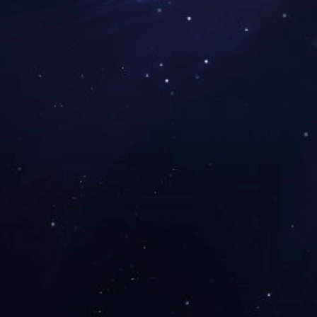
下一篇：
2019年9月被中共湖南省非公有制
咨询与了解
电 话：0745-2261111
邮 箱：3920878361@qq.com
地 址：湖南省怀化市本业大道89号